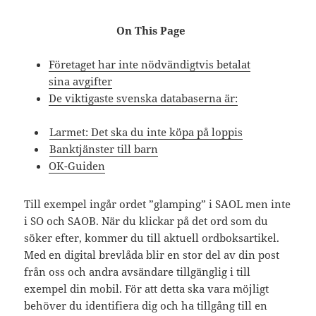
On This Page
Företaget har inte nödvändigtvis betalat
sina avgifter
De viktigaste svenska databaserna är:
Larmet: Det ska du inte köpa på loppis
Banktjänster till barn
OK-Guiden
Till exempel ingår ordet ”glamping” i SAOL men inte
i SO och SAOB. När du klickar på det ord som du
söker efter, kommer du till aktuell ordboksartikel.
Med en digital brevlåda blir en stor del av din post
från oss och andra avsändare tillgänglig i till
exempel din mobil. För att detta ska vara möjligt
behöver du identifiera dig och ha tillgång till en